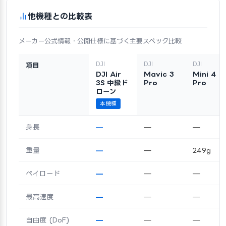
他機種との比較表
メーカー公式情報・公開仕様に基づく主要スペック比較
DJI
DJI
DJI
項目
DJI Air
Mavic 3
Mini 4
3S 中級ド
Pro
Pro
ローン
本機種
身長
—
—
—
重量
—
—
249g
ペイロード
—
—
—
最高速度
—
—
—
自由度 (DoF)
—
—
—