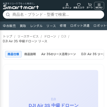
未来をリユースでもっと身近に。
お気に入り
MENU
カート
ログイン
修理
ロボット派遣
ロボット
中古販売
買取
レンタル
リース
トップ
/
リースサービス
/
ドローン
/
DJI
/
DJI Air 3S 中級ドローン リース
商品仕様
商品説明
Air 3Sのリース活用シーン
DJI Air 3S リ