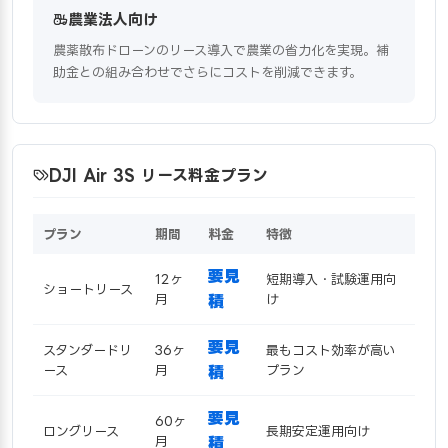
農業法人向け
農薬散布ドローンのリース導入で農業の省力化を実現。補
助金との組み合わせでさらにコストを削減できます。
DJI Air 3S リース料金プラン
プラン
期間
料金
特徴
要見
12ヶ
短期導入・試験運用向
ショートリース
月
積
け
要見
スタンダードリ
36ヶ
最もコスト効率が高い
ース
月
積
プラン
要見
60ヶ
ロングリース
長期安定運用向け
月
積