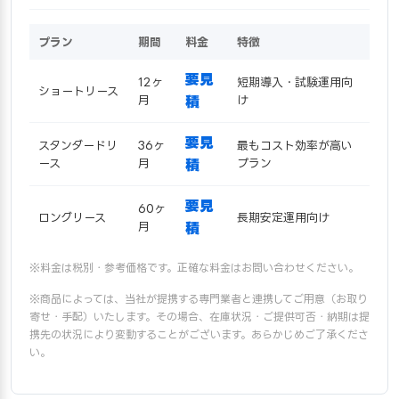
プラン
期間
料金
特徴
要見
12ヶ
短期導入・試験運用向
ショートリース
月
積
け
要見
スタンダードリ
36ヶ
最もコスト効率が高い
ース
月
積
プラン
要見
60ヶ
ロングリース
長期安定運用向け
月
積
※料金は税別・参考価格です。正確な料金はお問い合わせください。
※商品によっては、当社が提携する専門業者と連携してご用意（お取り
寄せ・手配）いたします。その場合、在庫状況・ご提供可否・納期は提
携先の状況により変動することがございます。あらかじめご了承くださ
い。