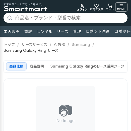
未来をリユースでもっと身近に。
お気に入り
MENU
カート
ログイン
修理
ロボット派遣
ロボット
中古販売
買取
レンタル
リース
トップ
/
リースサービス
/
AI機器
/
Samsung
/
Samsung Galaxy Ring リース
商品仕様
商品説明
Samsung Galaxy Ringのリース活用シーン