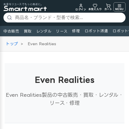
未来をリユースでもっと身近に。
お気に入り
MENU
カート
ログイン
修理
ロボット派遣
ロボット
中古販売
買取
レンタル
リース
トップ
>
Even Realities
Even Realities
Even Realities製品の中古販売・買取・レンタル・
リース・修理