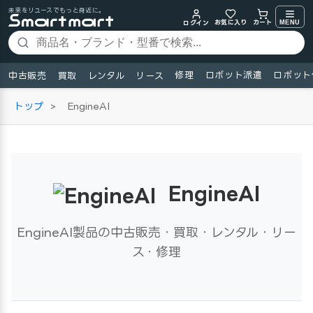
未来をリユースでもっと身近に。
お気に入り
MENU
カート
ログイン
修理
ロボット派遣
ロボット
中古販売
買取
レンタル
リース
トップ
>
EngineAI
EngineAI
EngineAI製品の中古販売・買取・レンタル・リー
ス・修理