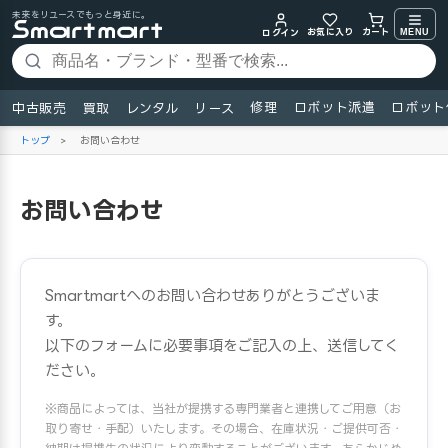
未来をリユースでもっと身近に。
お気に入り
MENU
カート
ログイン
修理
ロボット派遣
ロボット
中古販売
買取
レンタル
リース
トップ
>
お問い合わせ
お問い合わせ
Smartmartへのお問い合わせありがとうございま
す。
以下のフォームに必要事項をご記入の上、送信してく
ださい。
※商品によっては、当社が提携する専門業者と連携してご用意（お
取り寄せ・手配）いたします。その場合、在庫状況・ご提供可否・