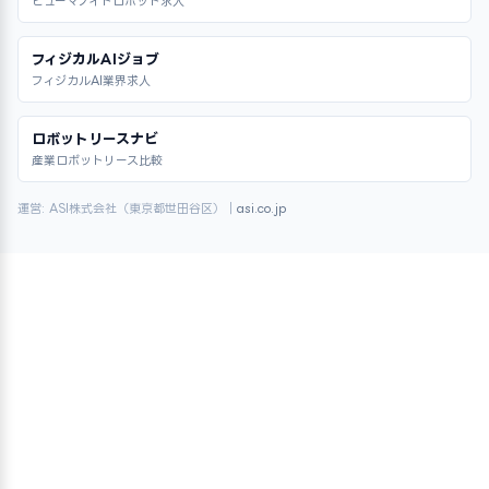
ヒューマノイドロボット求人
フィジカルAIジョブ
フィジカルAI業界求人
ロボットリースナビ
産業ロボットリース比較
運営: ASI株式会社（東京都世田谷区）｜
asi.co.jp