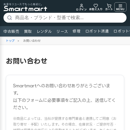
未来をリユースでもっと身近に。
お気に入り
MENU
カート
ログイン
修理
ロボット派遣
ロボット
中古販売
買取
レンタル
リース
トップ
>
お問い合わせ
お問い合わせ
Smartmartへのお問い合わせありがとうございま
す。
以下のフォームに必要事項をご記入の上、送信してく
ださい。
※商品によっては、当社が提携する専門業者と連携してご用意（お
取り寄せ・手配）いたします。その場合、在庫状況・ご提供可否・