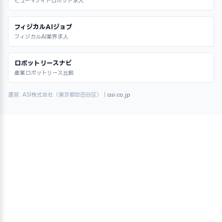
ヒューマノイドロボット求人
フィジカルAIジョブ
フィジカルAI業界求人
ロボットリースナビ
産業ロボットリース比較
運営: ASI株式会社（東京都世田谷区）｜
asi.co.jp