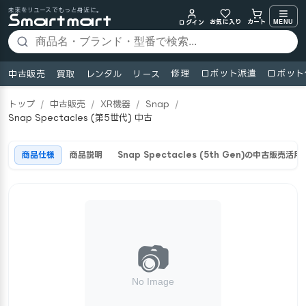
未来をリユースでもっと身近に。
お気に入り
MENU
カート
ログイン
修理
ロボット派遣
ロボット
中古販売
買取
レンタル
リース
トップ
/
中古販売
/
XR機器
/
Snap
/
Snap Spectacles (第5世代) 中古
商品仕様
商品説明
Snap Spectacles (5th Gen)の中古販売活