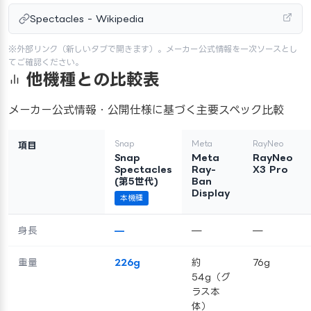
Spectacles - Wikipedia
※外部リンク（新しいタブで開きます）。メーカー公式情報を一次ソースとし
てご確認ください。
他機種との比較表
メーカー公式情報・公開仕様に基づく主要スペック比較
Snap
Meta
RayNeo
項目
Snap
Meta
RayNeo
Spectacles
Ray-
X3 Pro
(第5世代)
Ban
Display
本機種
身長
—
—
—
重量
226g
約
76g
54g（グ
ラス本
体）