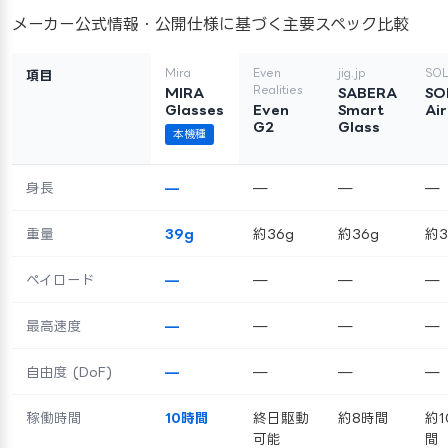
メーカー公式情報・公開仕様に基づく主要スペック比較
Mira
Even
jig.jp
SO
項目
Realities
MIRA
SABERA
SO
Glasses
Even
Smart
Ai
G2
Glass
本機種
身長
—
—
—
—
重量
39g
約36g
約36g
約3
ペイロード
—
—
—
—
最高速度
—
—
—
—
自由度 (DoF)
—
—
—
—
稼働時間
10時間
終日駆動
約8時間
約1
可能
間