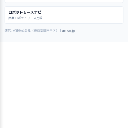
ロボットリースナビ
産業ロボットリース比較
運営: ASI株式会社（東京都世田谷区）｜
asi.co.jp