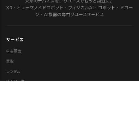
未来のデバイスを、リユースでもっと身近に。
XR・ヒューマノイドロボット・フィジカルAI・ロボット・ドロー
ン・AI機器の専門リユースサービス
サービス
中古販売
買取
レンタル
法人リース
修理
ロボット派遣
ロボット処分・供養
取扱カテゴリ