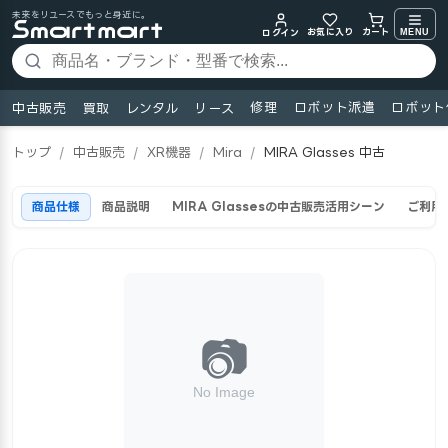
未来をリユースでもっと身近に。
お気に入り
MENU
カート
ログイン
修理
ロボット派遣
ロボット
中古販売
買取
レンタル
リース
トップ
/
中古販売
/
XR機器
/
Mira
/
MIRA Glasses 中古
商品仕様
商品説明
MIRA Glassesの中古販売活用シーン
ご利用