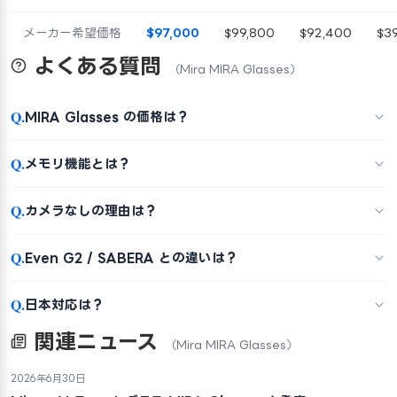
メーカー希望価格
$97,000
$99,800
$92,400
$3
よくある質問
（Mira MIRA Glasses）
Q.
MIRA Glasses の価格は？
Q.
メモリ機能とは？
Q.
カメラなしの理由は？
Q.
Even G2 / SABERA との違いは？
Q.
日本対応は？
関連ニュース
（Mira MIRA Glasses）
2026年6月30日