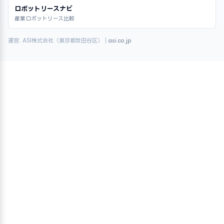
ロボットリースナビ
産業ロボットリース比較
運営: ASI株式会社（東京都世田谷区）｜
asi.co.jp