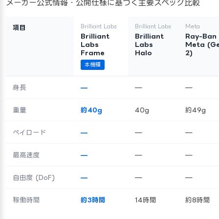
メーカー公式情報・公開仕様に基づく主要スペック比較
Brilliant Labs
Brilliant Labs
Meta
項目
Brilliant
Brilliant
Ray-Ban
Labs
Labs
Meta (G
Frame
Halo
2)
本機種
身長
—
—
—
重量
約40g
40g
約49g
ペイロード
—
—
—
最高速度
—
—
—
自由度 (DoF)
—
—
—
稼働時間
約3時間
14時間
約8時間