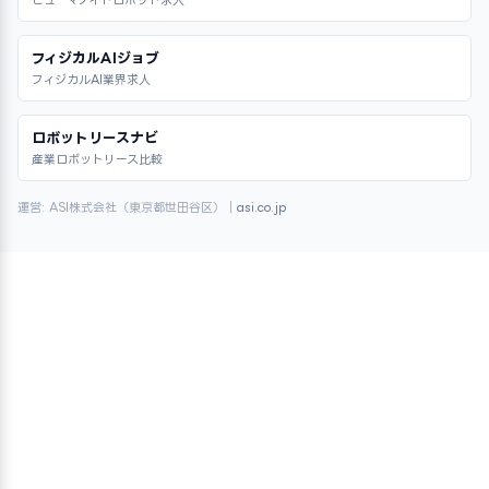
ヒューマノイドロボット求人
フィジカルAIジョブ
フィジカルAI業界求人
ロボットリースナビ
産業ロボットリース比較
運営: ASI株式会社（東京都世田谷区）｜
asi.co.jp