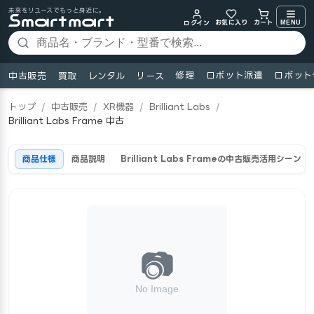
未来をリユースでもっと身近に。
お気に入り
MENU
カート
ログイン
修理
ロボット派遣
ロボット
中古販売
買取
レンタル
リース
トップ
/
中古販売
/
XR機器
/
Brilliant Labs
/
Brilliant Labs Frame 中古
商品仕様
商品説明
Brilliant Labs Frameの中古販売活用シーン