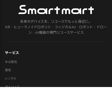
未来のデバイスを、リユースでもっと身近に。
XR・ヒューマノイドロボット・フィジカルAI・ロボット・ドロー
ン・AI機器の専門リユースサービス
サービス
中古販売
買取
レンタル
法人リース
修理
ロボット派遣
ロボット処分・供養