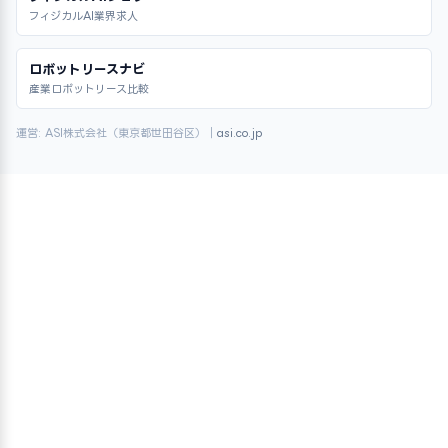
フィジカルAI業界求人
ロボットリースナビ
産業ロボットリース比較
運営: ASI株式会社（東京都世田谷区）｜
asi.co.jp