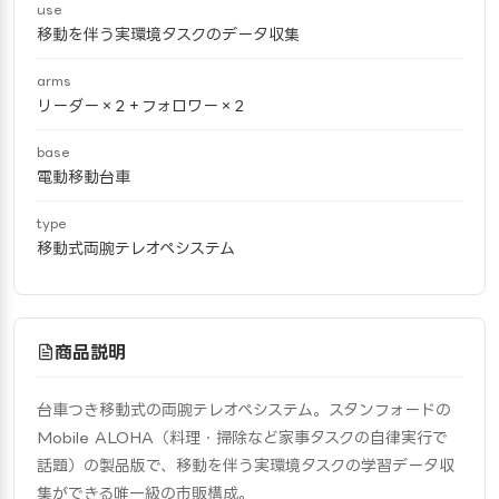
use
移動を伴う実環境タスクのデータ収集
arms
リーダー×2＋フォロワー×2
base
電動移動台車
type
移動式両腕テレオペシステム
商品説明
台車つき移動式の両腕テレオペシステム。スタンフォードの
Mobile ALOHA（料理・掃除など家事タスクの自律実行で
話題）の製品版で、移動を伴う実環境タスクの学習データ収
集ができる唯一級の市販構成。