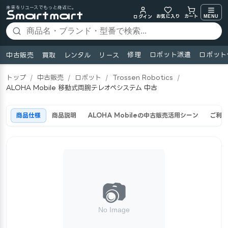
未来をリユースでもっと身近に。
お気に入り
MENU
カート
ログイン
修理
ロボット派遣
ロボット
中古販売
買取
レンタル
リース
トップ
/
中古販売
/
ロボット
/
Trossen Robotics
/
ALOHA Mobile 移動式両腕テレオペシステム 中古
商品仕様
商品説明
ALOHA Mobileの中古販売活用シーン
ご利用