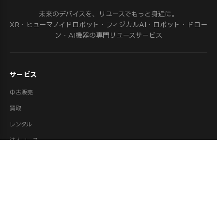
未来のデバイスを、リユースでもっと身近に。
XR・ヒューマノイドロボット・フィジカルAI・ロボット・ドロー
ン・AI機器の専門リユースサービス
サービス
中古販売
買取
レンタル
法人リース
修理
ロボット派遣
ロボット処分・供養
取扱カテゴリ