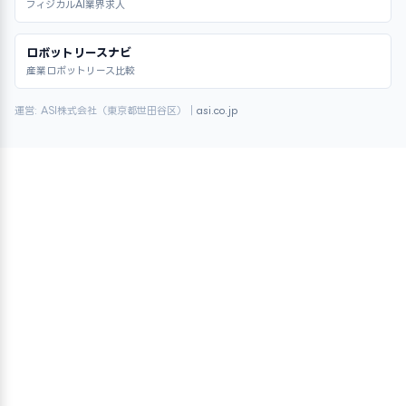
フィジカルAI業界求人
ロボットリースナビ
産業ロボットリース比較
運営: ASI株式会社（東京都世田谷区）｜
asi.co.jp