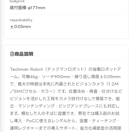
footprint
据付面積 φ177mm
repeatability
±0.05mm
商品説明
Techman Robot（テックマンロボット）の協働ロボットア
ーム。可搬4kg・リーチ900mm・繰り返し精度±0.05mm
で、最大の特徴は手先に内蔵されたビジョンカメラ（1.2M
／5Mピクセル・カラー）です。位置決め・検査・仕分けなど
ビジョンを活かした工程をカメラ別付けなしで構築でき、組
立・マシンテンディング・ピックアンドプレースにも対応し
ます。柵なしで人のそばに設置でき、弊社では購入前のお試
し導入・PoCに使えるレンタルから、設置・ティーチング・
運用レクチャーまでの導入サポート、省力化補助金の活用提