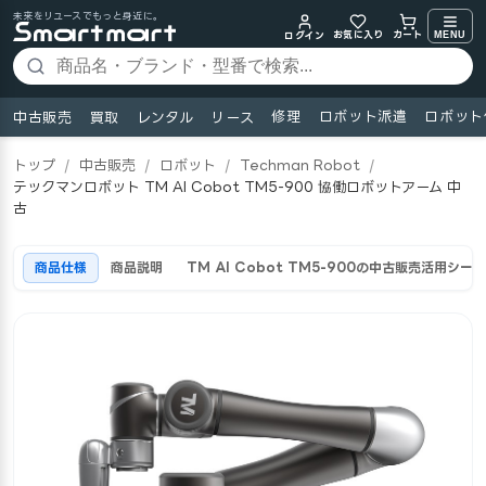
未来をリユースでもっと身近に。
お気に入り
MENU
カート
ログイン
修理
ロボット派遣
ロボット
中古販売
買取
レンタル
リース
トップ
/
中古販売
/
ロボット
/
Techman Robot
/
テックマンロボット TM AI Cobot TM5-900 協働ロボットアーム 中
古
商品仕様
商品説明
TM AI Cobot TM5-900の中古販売活用シーン