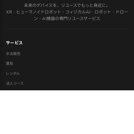
未来のデバイスを、リユースでもっと身近に。
XR・ヒューマノイドロボット・フィジカルAI・ロボット・ドロー
ン・AI機器の専門リユースサービス
サービス
中古販売
買取
レンタル
法人リース
修理
ロボット派遣
ロボット処分・供養
取扱カテゴリ