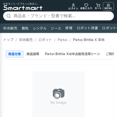
未来をリユースでもっと身近に。
お気に入り
MENU
カート
ログイン
修理
ロボット派遣
ロボット
中古販売
買取
レンタル
リース
トップ
/
中古販売
/
ロボット
/
Petoi
/
Petoi Bittle X 中古
商品仕様
商品説明
Petoi Bittle Xの中古販売活用シーン
ご利用