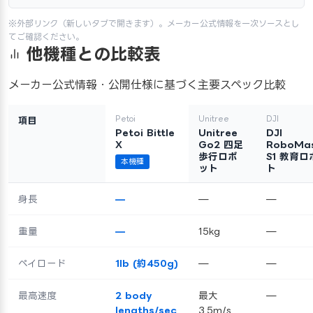
※外部リンク（新しいタブで開きます）。メーカー公式情報を一次ソースとし
てご確認ください。
他機種との比較表
メーカー公式情報・公開仕様に基づく主要スペック比較
Petoi
Unitree
DJI
項目
Petoi Bittle
Unitree
DJI
X
Go2 四足
RoboMas
歩行ロボ
S1 教育ロ
本機種
ット
ト
身長
—
—
—
重量
—
15kg
—
ペイロード
1lb (約450g)
—
—
最高速度
2 body
最大
—
lengths/sec
3.5m/s