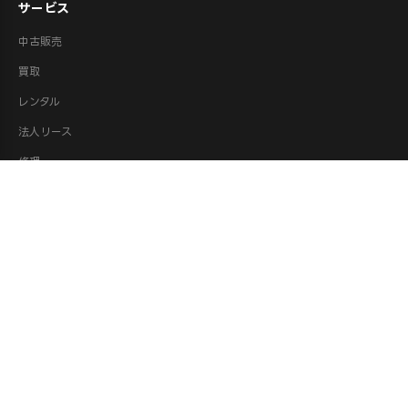
サービス
中古販売
買取
レンタル
法人リース
修理
ロボット派遣
ロボット処分・供養
取扱カテゴリ
XR機器（VR/AR）
ロボット
ドローン
AI機器