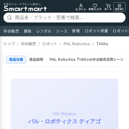
未来をリユースでもっと身近に。
お気に入り
MENU
カート
ログイン
修理
ロボット派遣
ロボット
中古販売
買取
レンタル
リース
トップ
/
中古販売
/
ロボット
/
PAL Robotics
/
TIAGo
商品仕様
商品説明
PAL Robotics TIAGoの中古販売活用シーン