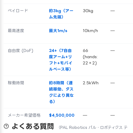
ペイロード
約3kg（アー
30kg
—
ム先端）
最高速度
最大1m/s
10km/h
—
自由度 (DoF)
24+（7自由
66
—
度アーム+リ
(hands:
フト+モバイ
22×2)
ルベース等）
稼働時間
約8時間（連
2.5kWh
—
続稼働、タス
クにより異な
る）
メーカー希望価格
$4,500,000
—
—
よくある質問
（PAL Robotics パル・ロボティクス テ