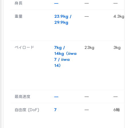
身長
—
—
—
重量
23.9kg /
—
4.3kg
29.9kg
ペイロード
7kg /
23kg
3kg
14kg（iiwa
7 / iiwa
14）
最高速度
—
—
—
自由度 (DoF)
7
—
6軸