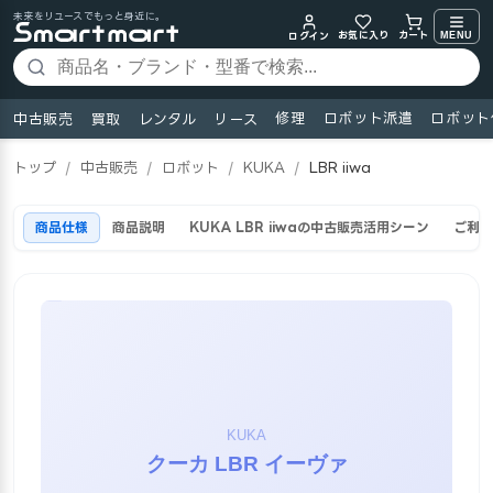
未来をリユースでもっと身近に。
お気に入り
MENU
カート
ログイン
修理
ロボット派遣
ロボット
中古販売
買取
レンタル
リース
トップ
/
中古販売
/
ロボット
/
KUKA
/
LBR iiwa
商品仕様
商品説明
KUKA LBR iiwaの中古販売活用シーン
ご利用