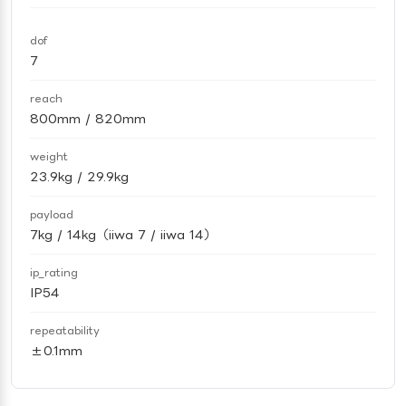
dof
7
reach
800mm / 820mm
weight
23.9kg / 29.9kg
payload
7kg / 14kg（iiwa 7 / iiwa 14）
ip_rating
IP54
repeatability
±0.1mm