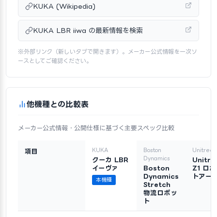
KUKA (Wikipedia)
KUKA LBR iiwa の最新情報を検索
※外部リンク（新しいタブで開きます）。メーカー公式情報を一次ソ
ースとしてご確認ください。
他機種との比較表
メーカー公式情報・公開仕様に基づく主要スペック比較
KUKA
Boston
Unitree
項目
Dynamics
クーカ LBR
Unitre
イーヴァ
Boston
Z1 ロ
Dynamics
トアー
本機種
Stretch
物流ロボッ
ト