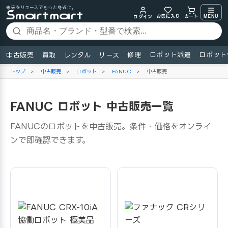
未来をリユースでもっと身近に。
お気に入り
MENU
カート
ログイン
修理
ロボット派遣
ロボット
中古販売
買取
レンタル
リース
トップ
>
中古販売
>
ロボット
>
FANUC
>
中古販売
FANUC ロボット 中古販売一覧
FANUCのロボットを中古販売。条件・価格をオンライ
ンで即確認できます。