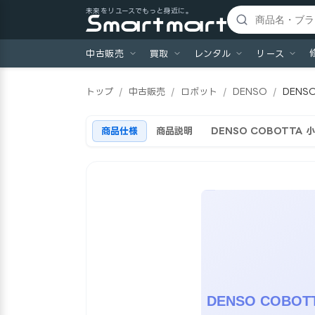
未来をリユースでもっと身近に。
中古販売
買取
レンタル
リース
トップ
/
中古販売
/
ロボット
/
DENSO
/
DENS
商品仕様
商品説明
DENSO COBOTTA