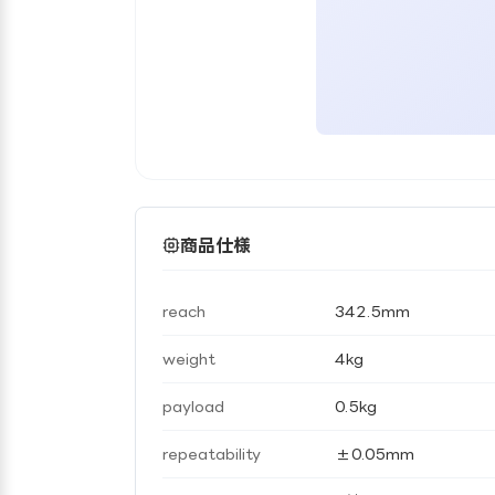
商品仕様
reach
342.5mm
weight
4kg
payload
0.5kg
repeatability
±0.05mm