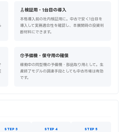
検証用・1台目の導入
。
本格導入前の社内検証用に。中古で安く1台目を
ら
導入して実務適合性を確認し、本展開時の投資判
断材料にできます。
予備機・保守用の確保
で
稼働中の同型機の予備機・部品取り用として。生
実
産終了モデルの調達手段としても中古市場は有効
です。