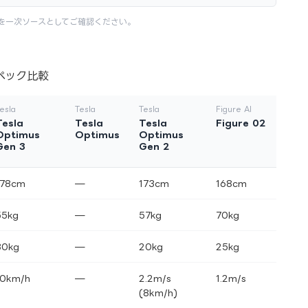
を一次ソースとしてご確認ください。
ペック比較
esla
Tesla
Tesla
Figure AI
Tesla
Tesla
Tesla
Figure 02
Optimus
Optimus
Optimus
Gen 3
Gen 2
178cm
—
173cm
168cm
55kg
—
57kg
70kg
30kg
—
20kg
25kg
10km/h
—
2.2m/s
1.2m/s
(8km/h)