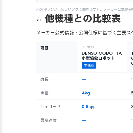
※外部リンク（新しいタブで開きます）。メーカー公式情報
他機種との比較表
メーカー公式情報・公開仕様に基づく主要ス
DENSO
T
項目
DENSO COBOTTA
小型協働ロボット
本機種
身長
—
重量
4kg
ペイロード
0.5kg
最高速度
—