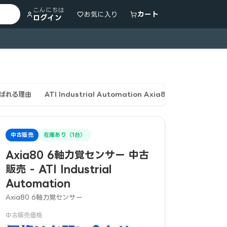
こんにちは
カート
お気に入り
ログイン
選ばれる理由
ATI Industrial Automation Axia80 F/T Senso
中古販売
在庫あり（1台）
Axia80 6軸力覚センサー 中古
販売 - ATI Industrial
Automation
Axia80 6軸力覚センサー
中古販売価格