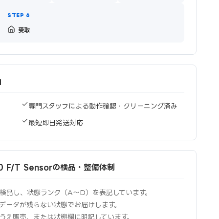
受取
由
専門スタッフによる動作確認・クリーニング済み
最短即日発送対応
xia80 F/T Sensorの検品・整備体制
検品し、状態ランク（A〜D）を表記しています。
データが残らない状態でお届けします。
うえ販売、または状態欄に明記しています。