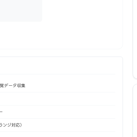
力覚データ収集
ー
ランジ対応）