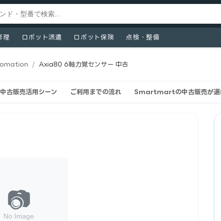
修理
ロボット派遣
ロボット保険
点検・整備
utomation
/
Axia80 6軸力覚センサー 中古
orの中古販売活用シーン
ご利用までの流れ
Smartmartの中古販売が