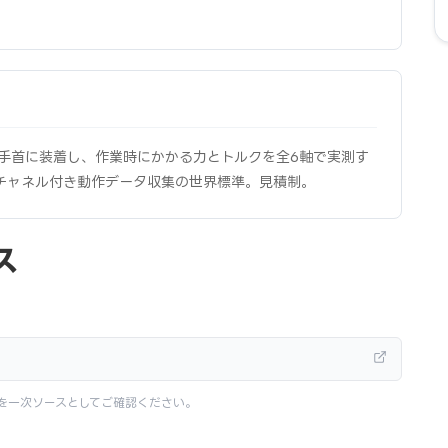
の手首に装着し、作業時にかかる力とトルクを全6軸で実測す
チャネル付き動作データ収集の世界標準。見積制。
ス
を一次ソースとしてご確認ください。