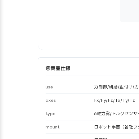
商品仕様
use
力制御/研磨/組付け/
axes
Fx/Fy/Fz/Tx/Ty/Tz
type
6軸力覚/トルクセンサ
mount
ロボット手首（各社フ