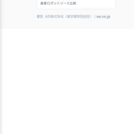
産業ロボットリース比較
運営: ASI株式会社（東京都世田谷区）｜
asi.co.jp