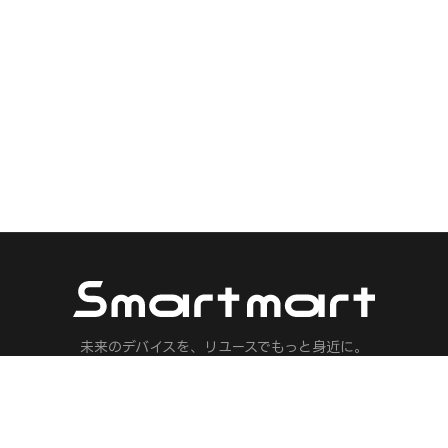
未来のデバイスを、リユースでもっと身近に。
マノイドロボット・フィジカルAI・ロボット・ドローン・AI機器の専門リ