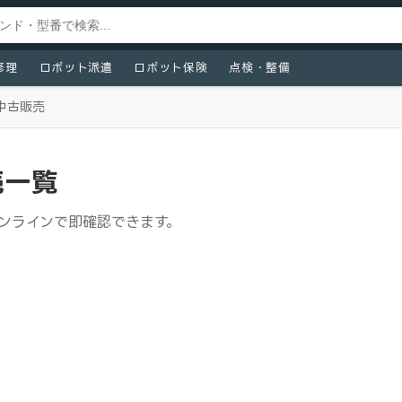
修理
ロボット派遣
ロボット保険
点検・整備
中古販売
売一覧
オンラインで即確認できます。