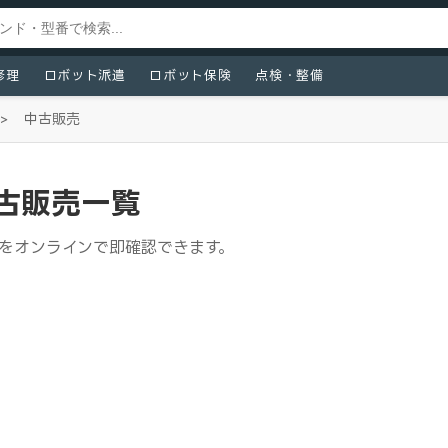
修理
ロボット派遣
ロボット保険
点検・整備
>
中古販売
 中古販売一覧
・価格をオンラインで即確認できます。