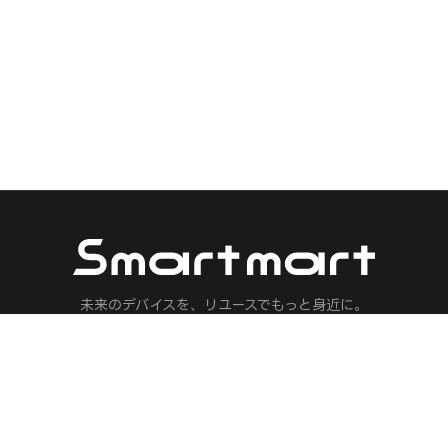
未来のデバイスを、リユースでもっと身近に。
マノイドロボット・フィジカルAI・ロボット・ドローン・AI機器の専門リ
人気ブランド
保険 見積もり