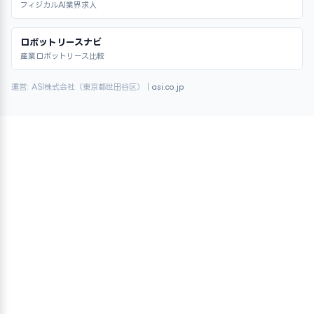
フィジカルAI業界求人
ロボットリースナビ
産業ロボットリース比較
運営: ASI株式会社（東京都世田谷区）｜
asi.co.jp