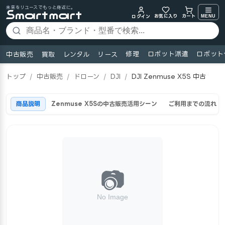
未来をリユースでもっと身近に。
お気に入り
MENU
カート
ログイン
修理
ロボット派遣
ロボット
中古販売
買取
レンタル
リース
トップ
/
中古販売
/
ドローン
/
DJI
/
DJI Zenmuse X5S 中古
商品説明
Zenmuse X5Sの中古販売活用シーン
ご利用までの流れ