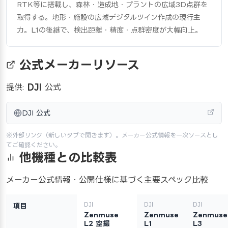
RTK等に搭載し、森林・造成地・プラントの広域3D点群を
取得する。地形・施設の広域デジタルツイン作成の現行主
力。L1の後継で、検出距離・精度・点群密度が大幅向上。
公式メーカーリソース
提供:
DJI
公式
DJI 公式
※外部リンク（新しいタブで開きます）。メーカー公式情報を一次ソースとし
てご確認ください。
他機種との比較表
メーカー公式情報・公開仕様に基づく主要スペック比較
DJI
DJI
DJI
項目
Zenmuse
Zenmuse
Zenmuse
L2 空撮
L1
L3