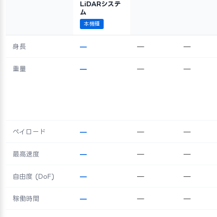
LiDARシステ
ム
本機種
身長
—
—
—
重量
—
—
—
ペイロード
—
—
—
最高速度
—
—
—
自由度 (DoF)
—
—
—
稼働時間
—
—
—