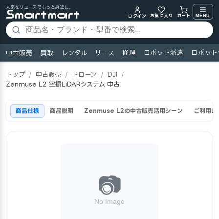
未来をリユースでもっと身近に。
お気に入り
MENU
カート
ログイン
修理
ロボット派遣
ロボット
中古販売
買取
レンタル
リース
トップ
/
中古販売
/
ドローン
/
DJI
/
Zenmuse L2 空撮LiDARシステム 中古
商品仕様
商品説明
Zenmuse L2の中古販売活用シーン
ご利用ま