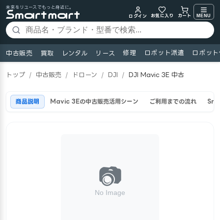
未来をリユースでもっと身近に。
お気に入り
MENU
カート
ログイン
修理
ロボット派遣
ロボット
中古販売
買取
レンタル
リース
トップ
/
中古販売
/
ドローン
/
DJI
/
DJI Mavic 3E 中古
商品説明
Mavic 3Eの中古販売活用シーン
ご利用までの流れ
Sm