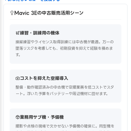
Mavic 3Eの中古販売活用シーン
練習・訓練用の機体
操縦練習やライセンス取得訓練には中古機が最適。万一の
墜落リスクを考慮しても、初期投資を抑えて経験を積めま
す。
コストを抑えた空撮導入
整備・動作確認済みの中古機で空撮業務を低コストでスタ
ート。浮いた予算をバッテリーや周辺機材に回せます。
業務用サブ機・予備機
撮影や点検の現場で欠かせない予備機の確保に。同型機を