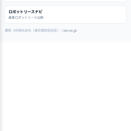
ロボットリースナビ
産業ロボットリース比較
運営: ASI株式会社（東京都世田谷区）｜
asi.co.jp