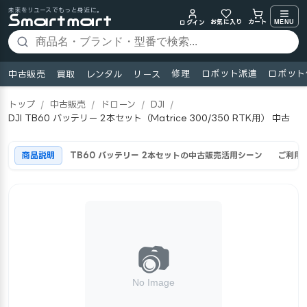
未来をリユースでもっと身近に。
お気に入り
MENU
カート
ログイン
修理
ロボット派遣
ロボット
中古販売
買取
レンタル
リース
トップ
/
中古販売
/
ドローン
/
DJI
/
DJI TB60 バッテリー 2本セット（Matrice 300/350 RTK用） 中古
商品説明
TB60 バッテリー 2本セットの中古販売活用シーン
ご利用