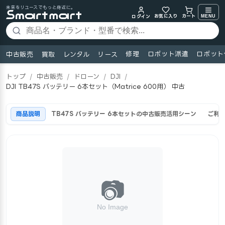
未来をリユースでもっと身近に。
お気に入り
MENU
カート
ログイン
修理
ロボット派遣
ロボット
中古販売
買取
レンタル
リース
トップ
/
中古販売
/
ドローン
/
DJI
/
DJI TB47S バッテリー 6本セット（Matrice 600用） 中古
商品説明
TB47S バッテリー 6本セットの中古販売活用シーン
ご利