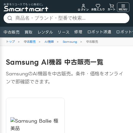
未来をリユースでもっと身近に。
お気に入り
MENU
カート
ログイン
修理
ロボット派遣
ロボット
中古販売
買取
レンタル
リース
トップ
>
中古販売
>
AI機器
>
Samsung
>
中古販売
Samsung AI機器 中古販売一覧
SamsungのAI機器を中古販売。条件・価格をオンライ
ンで即確認できます。