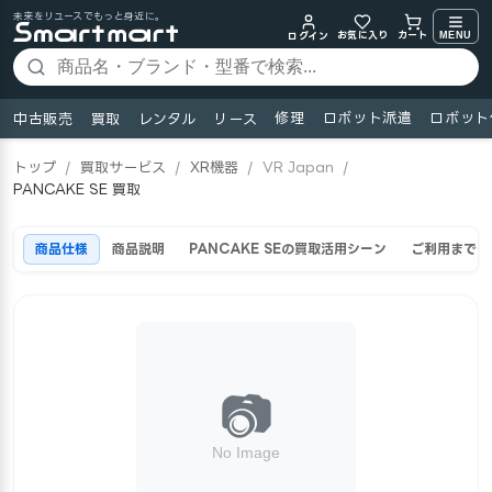
未来をリユースでもっと身近に。
お気に入り
MENU
カート
ログイン
修理
ロボット派遣
ロボット
中古販売
買取
レンタル
リース
トップ
/
買取サービス
/
XR機器
/
VR Japan
/
PANCAKE SE 買取
商品仕様
商品説明
PANCAKE SEの買取活用シーン
ご利用までの