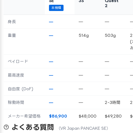
SE
3S
Quest
2
本機種
身長
—
—
—
重量
—
514g
503g
2
み
ペイロード
—
—
—
最高速度
—
—
—
自由度 (DoF)
—
—
—
稼働時間
—
—
2-3時間
2
メーカー希望価格
$86,900
$48,000
$49,280
$
よくある質問
（VR Japan PANCAKE SE）