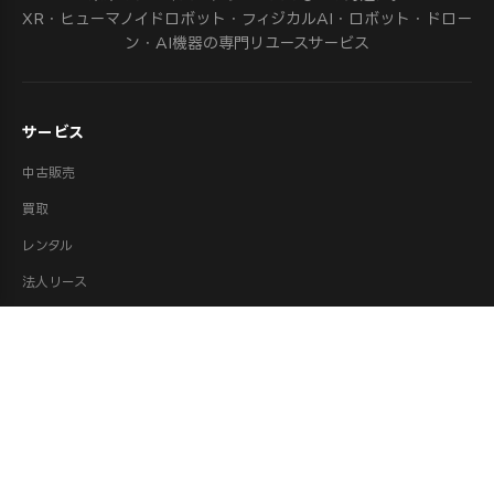
XR・ヒューマノイドロボット・フィジカルAI・ロボット・ドロー
ン・AI機器の専門リユースサービス
サービス
中古販売
買取
レンタル
法人リース
修理
ロボット派遣
ロボット処分・供養
取扱カテゴリ
XR機器（VR/AR）