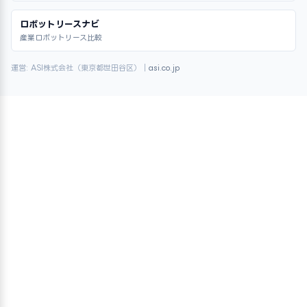
ロボットリースナビ
産業ロボットリース比較
運営: ASI株式会社（東京都世田谷区）｜
asi.co.jp