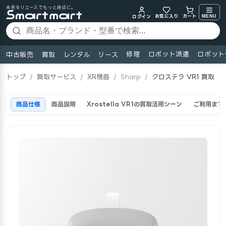
未来をリユースでもっと身近に。
お気に入り
MENU
カート
ログイン
修理
ロボット派遣
ロボット
中古販売
買取
レンタル
リース
トップ
/
買取サービス
/
XR機器
/
Sharp
/
クロステラ VR1 買取
商品仕様
商品説明
Xrostella VR1の買取活用シーン
ご利用まで