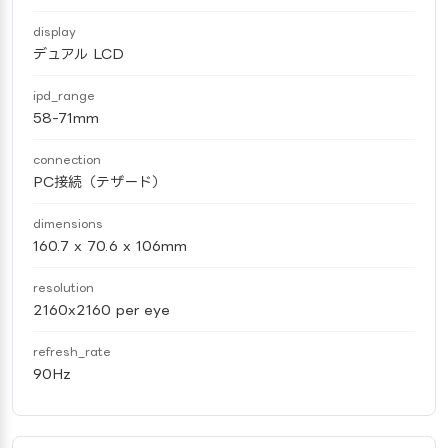
display
デュアル LCD
ipd_range
58-71mm
connection
PC接続（テザード）
dimensions
160.7 x 70.6 x 106mm
resolution
2160x2160 per eye
refresh_rate
90Hz