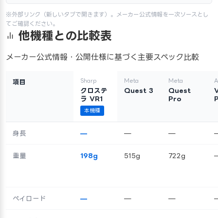
※外部リンク（新しいタブで開きます）。メーカー公式情報を一次ソースとし
てご確認ください。
他機種との比較表
メーカー公式情報・公開仕様に基づく主要スペック比較
Sharp
Meta
Meta
A
項目
クロステ
Quest 3
Quest
V
ラ VR1
Pro
本機種
身長
—
—
—
重量
198g
515g
722g
ペイロード
—
—
—