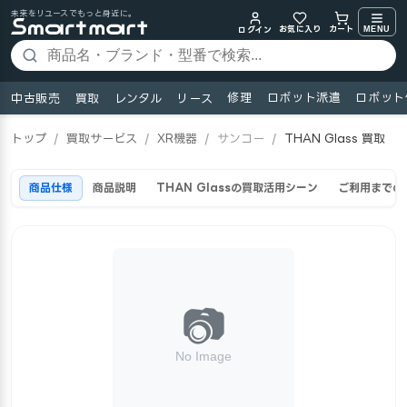
未来をリユースでもっと身近に。
お気に入り
MENU
カート
ログイン
修理
ロボット派遣
ロボット
中古販売
買取
レンタル
リース
トップ
/
買取サービス
/
XR機器
/
サンコー
/
THAN Glass 買取
商品仕様
商品説明
THAN Glassの買取活用シーン
ご利用までの