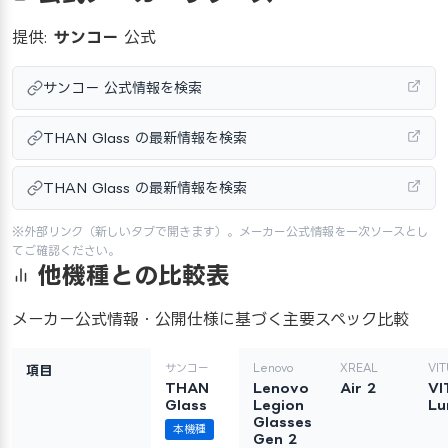
提供:
サンコー
公式
サンコー 公式情報を検索
THAN Glass の最新情報を検索
THAN Glass の最新情報を検索
※外部リンク（新しいタブで開きます）。メーカー公式情報を一次ソースとし
てご確認ください。
他機種との比較表
メーカー公式情報・公開仕様に基づく主要スペック比較
サンコー
Lenovo
XREAL
VI
項目
THAN
Lenovo
Air 2
VI
Glass
Legion
L
Glasses
本機種
Gen 2