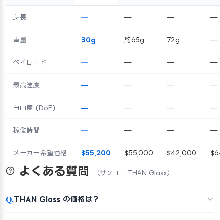
身長
—
—
—
—
重量
80g
約65g
72g
—
ペイロード
—
—
—
—
最高速度
—
—
—
—
自由度 (DoF)
—
—
—
—
稼働時間
—
—
—
—
メーカー希望価格
$55,200
$55,000
$42,000
$6
よくある質問
（サンコー THAN Glass）
Q.
THAN Glass の価格は？