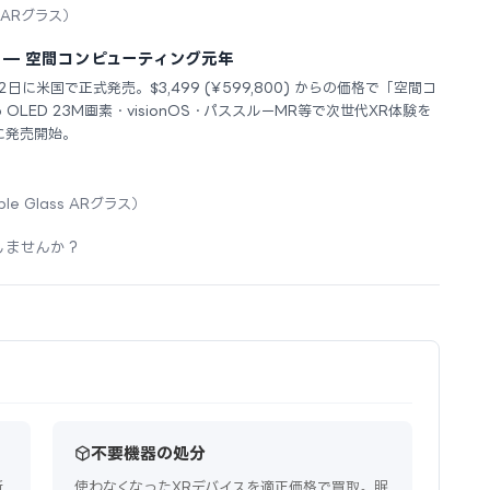
s ARグラス）
米国発売 — 空間コンピューティング元年
4年2月2日に米国で正式発売。$3,499 (¥599,800) からの価格で「空間コ
 OLED 23M画素・visionOS・パススルーMR等で次世代XR体験を
に発売開始。
ple Glass ARグラス）
しませんか？
不要機器の処分
新
使わなくなったXRデバイスを適正価格で買取。眠