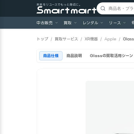
未来をリユースでもっと身近に。
中古販売
買取
レンタル
リース
トップ
/
買取サービス
/
XR機器
/
Apple
/
Glas
商品仕様
商品説明
Glassの買取活用シーン