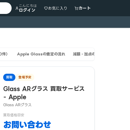
こんにちは
カート
お気に入り
ログイン
0件）
Apple Glassの査定の流れ
減額・加点の主な条件
よくあ
買取
登場予定
Glass ARグラス 買取サービス
- Apple
Glass ARグラス
買取価格目安
お問い合わせ