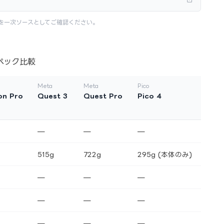
を一次ソースとしてご確認ください。
ペック比較
e
Meta
Meta
Pico
on Pro
Quest 3
Quest Pro
Pico 4
—
—
—
515g
722g
295g (本体のみ)
—
—
—
—
—
—
—
—
—