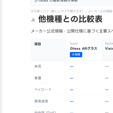
Glass の最新情報を検索
※外部リンク（新しいタブで開きます）。メーカー公式情報
他機種との比較表
メーカー公式情報・公開仕様に基づく主要ス
Apple
Appl
項目
Glass ARグラス
Visi
本機種
身長
—
—
重量
—
—
ペイロード
—
—
最高速度
—
—
自由度 (DoF)
—
—