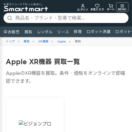
未来をリユースでもっと身近に。
お気に入り
MENU
カート
ログイン
修理
ロボット派遣
ロボット
中古販売
買取
レンタル
リース
トップ
>
買取
>
XR機器
>
Apple
>
買取
Apple XR機器 買取一覧
AppleのXR機器を買取。条件・価格をオンラインで即確
認できます。