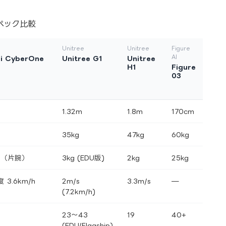
ペック比較
Unitree
Unitree
Figure
AI
i CyberOne
Unitree G1
Unitree
H1
Figure
03
1.32m
1.8m
170cm
35kg
47kg
60kg
kg（片腕）
3kg (EDU版)
2kg
25kg
 3.6km/h
2m/s
3.3m/s
—
(7.2km/h)
23～43
19
40+
(EDU/Flagship)