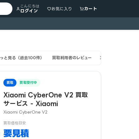
こんにちは
カート
お気に入り
ログイン
っと見る（過去100件）
買取利用者のレビュー
Xiaomi Xiaomi
買取
買取受付中
Xiaomi CyberOne V2 買取
サービス - Xiaomi
Xiaomi CyberOne V2
買取価格目安
要見積