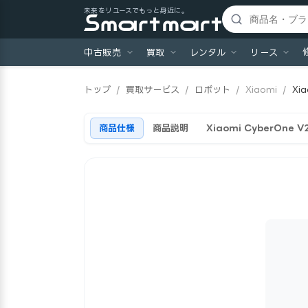
未来をリユースでもっと身近に。
中古販売
買取
レンタル
リース
トップ
/
買取サービス
/
ロボット
/
Xiaomi
/
Xi
商品仕様
商品説明
Xiaomi CyberOne