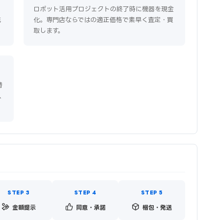
。
ロボット活用プロジェクトの終了時に機器を現金
充
化。専門店ならではの適正価格で素早く査定・買
取します。
替
ス
金額提示
同意・承諾
梱包・発送