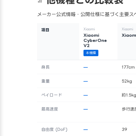
メーカー公式情報・公開仕様に基づく主要ス
Xiaomi
Xiaomi
項目
Xiaomi
Xiaom
CyberOne
V2
本機種
身長
—
177cm
重量
—
52kg
ペイロード
—
約1.5
最高速度
—
歩行速度
自由度 (DoF)
—
39