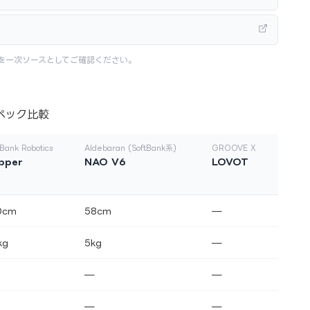
を一次ソースとしてご確認ください。
ペック比較
tBank Robotics
Aldebaran (SoftBank系)
GROOVE X
pper
NAO V6
LOVOT
0cm
58cm
—
kg
5kg
—
—
—
—
—