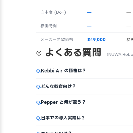
自由度 (DoF)
—
—
稼働時間
—
—
メーカー希望価格
$49,000
$1
よくある質問
（NUWA Roboti
Q.
Kebbi Air の価格は？
Q.
どんな教育向け？
Q.
Pepper と何が違う？
Q.
日本での導入実績は？