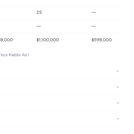
25
—
—
—
98,000
$1,100,000
$598,000
cs Kebbi Air）