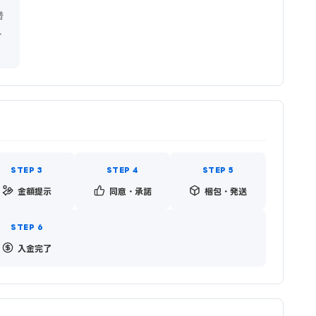
替
ス
金額提示
同意・承諾
梱包・発送
入金完了