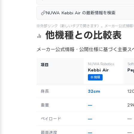
NUWA Kebbi Air の最新情報を検索
※外部リンク（新しいタブで開きます）。メーカー公式情報
他機種との比較表
メーカー公式情報・公開仕様に基づく主要ス
NUWA Robotics
Sof
項目
Kebbi Air
Pe
本機種
身長
32cm
12
重量
—
29
ペイロード
—
—
最高速度
—
—