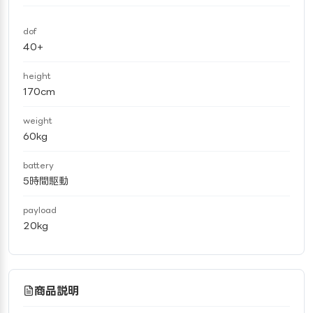
dof
40+
height
170cm
weight
60kg
battery
5時間駆動
payload
20kg
商品説明