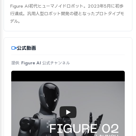
Figure AI初代ヒューマノイドロボット。2023年5月に初歩
行達成。汎用人型ロボット開発の礎となったプロトタイプモ
デル。
公式動画
提供:
Figure AI
公式チャンネル