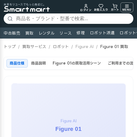
未来をリユースでもっと身近に。
お気に入り
MENU
カート
ログイン
修理
ロボット派遣
ロボット
中古販売
買取
レンタル
リース
トップ
/
買取サービス
/
ロボット
/
Figure AI
/
Figure 01 買取
商品仕様
商品説明
Figure 01の買取活用シーン
ご利用までの流れ