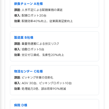
飲食チェーン A社様
課題:
人手不足による配膳業務の遅延
導入:
配膳ロボット20台
効果:
配膳効率40%向上、従業員満足度向上
製造業 B社様
課題:
重量物運搬による労災リスク
導入:
協働ロボット5台
効果:
労災ゼロ達成、生産性20%向上
物流センター C社様
課題:
ピッキング作業の効率化
導入:
AGV 30台、ピッキングロボット10台
効果:
処理能力3倍、誤出荷率90%削減
病院 D様