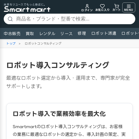
未来をリユースでもっと身近に。
お気に入り
MENU
カート
ログイン
修理
ロボット派遣
ロボット
中古販売
買取
レンタル
リース
トップ
>
ロボットコンサルティング
ロボット導入コンサルティング
最適なロボット選定から導入・運用まで、専門家が完全
サポートします。
ロボット導入で業務効率を最大化
Smartmartのロボット導入コンサルティングは、お客様
の業務に最適なロボットの選定から、導入計画の策定、実