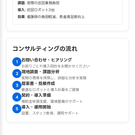
課題:
夜間の巡回業務負担
導入:
巡回ロボット3台
効果:
看護師の負担軽減、患者満足度向上
コンサルティングの流れ
お問い合わせ・ヒアリング
1
お困りごとや導入目的をお聞かせください
現地調査・課題分析
2
実際の現場を拝見し、詳細な分析を実施
提案書・見積作成
3
最適なロボットと導入計画をご提案
契約・導入準備
4
補助金申請支援、環境整備のサポート
導入・運用開始
5
設置、スタッフ教育、運用サポート