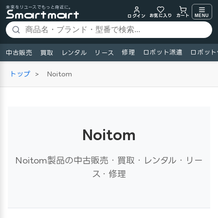
未来をリユースでもっと身近に。
お気に入り
MENU
カート
ログイン
修理
ロボット派遣
ロボット
中古販売
買取
レンタル
リース
トップ
>
Noitom
Noitom
Noitom製品の中古販売・買取・レンタル・リー
ス・修理