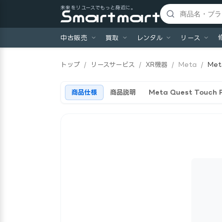
未来をリユースでもっと身近に。
中古販売
買取
レンタル
リース
トップ
/
リースサービス
/
XR機器
/
Meta
/
Met
商品仕様
商品説明
Meta Quest Touch