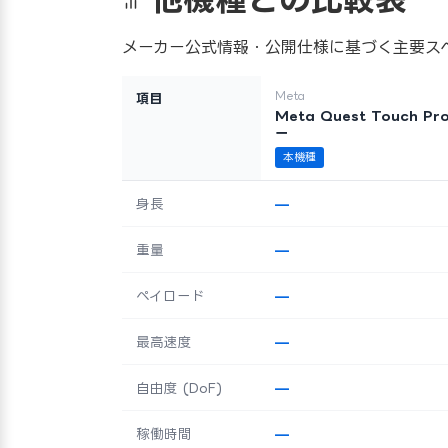
メーカー公式情報・公開仕様に基づく主要ス
Meta
項目
Meta Quest Touch 
ー
本機種
身長
—
重量
—
ペイロード
—
最高速度
—
自由度 (DoF)
—
稼働時間
—