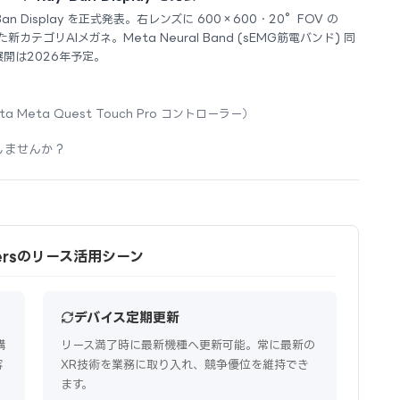
y-Ban Display を正式発表。右レンズに 600×600・20°FOV の
新カテゴリAIメガネ。Meta Neural Band (sEMG筋電バンド) 同
展開は2026年予定。
ta Meta Quest Touch Pro コントローラー）
しませんか？
ollersのリース活用シーン
デバイス定期更新
購
リース満了時に最新機種へ更新可能。常に最新の
容
XR技術を業務に取り入れ、競争優位を維持でき
ます。