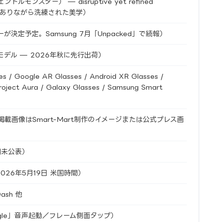
ェントルモンスター） — disruptive yet refined
壊的でありながら洗練された美学）
決定予定。Samsung 7月「Unpacked」で続報）
デル — 2026年秋に先行出荷）
s / Google AR Glasses / Android XR Glasses /
oject Aura / Galaxy Glasses / Samsung Smart
載画像はSmart-Mart制作のイメージまたは公式プレス画
詳細未公表）
6（2026年5月19日 米国時間）
Dash 他
Google」音声起動／フレーム側面タップ）