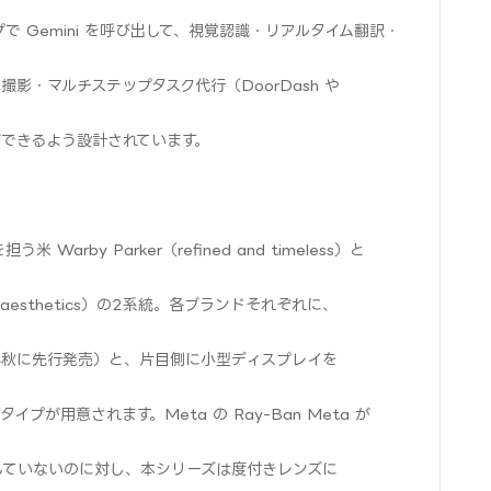
プで Gemini を呼び出して、視覚認識・リアルタイム翻訳・
影・マルチステップタスク代行（DoorDash や
結できるよう設計されています。
rby Parker（refined and timeless）と
efined aesthetics）の2系統。各ブランドそれぞれに、
年秋に先行発売）と、片目側に小型ディスプレイを
が用意されます。Meta の Ray-Ban Meta が
していないのに対し、本シリーズは度付きレンズに