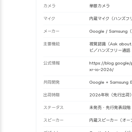
カメラ
単眼カメラ
マイク
内蔵マイク（ハンズフ
メーカー
Google / Samsu
主要機能
視覚認識（Ask abou
ビ／ハンズフリー通話
公式情報
https://blog.google
xr-io-2026/
共同開発
Google + Samsung E
出荷時期
2026年秋（先行出荷
ステータス
未発売・先行発表段階（
スピーカー
内蔵スピーカー（オー