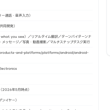
リー通話・音声入力）
ng（共同開発）
t what you see）／リアルタイム翻訳／ターンバイターンナ
・メッセージ／写真・動画撮影／マルチステップタスク実行
/products-and-platforms/platforms/android/android-
lectronics
）
2026年5月時点）
プンイヤー）