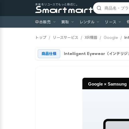
未来をリユースでもっと身近に。
中古販売
買取
レンタル
リース
トップ
/
リースサービス
/
XR機器
/
Google
/
I
商品仕様
Intelligent Eyewear（イン