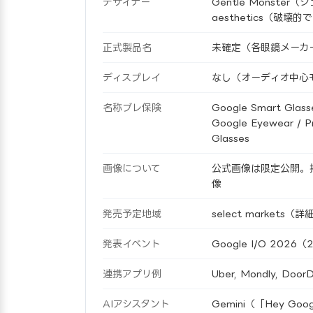
デザイナー
Gentle Monster（ジ
aesthetics（破
正式製品名
未確定（各眼鏡メーカーが
ディスプレイ
なし（オーディオ中心モ
名称ブレ保険
Google Smart Glasse
Google Eyewear / Pr
Glasses
画像について
公式画像は限定公開。掲
像
発売予定地域
select markets（
発表イベント
Google I/O 202
連携アプリ例
Uber, Mondly, Door
AIアシスタント
Gemini（「Hey 