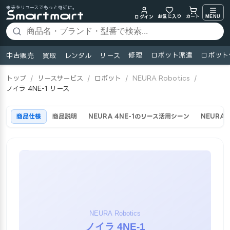
未来をリユースでもっと身近に。
お気に入り
MENU
カート
ログイン
修理
ロボット派遣
ロボット
中古販売
買取
レンタル
リース
トップ
/
リースサービス
/
ロボット
/
NEURA Robotics
/
ノイラ 4NE-1 リース
商品仕様
商品説明
NEURA 4NE-1のリース活用シーン
NEURA 