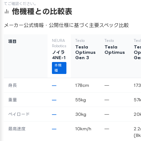
てご確認ください。
他機種との比較表
メーカー公式情報・公開仕様に基づく主要スペック比較
NEURA
Tesla
Tesla
Tes
項目
Robotics
Tesla
Tesla
Te
ノイラ
Optimus
Optimus
Op
4NE-1
Gen 3
Ge
本機
種
身長
—
178cm
—
17
重量
—
55kg
—
57
ペイロード
—
30kg
—
20
最高速度
—
10km/h
—
2.
(8