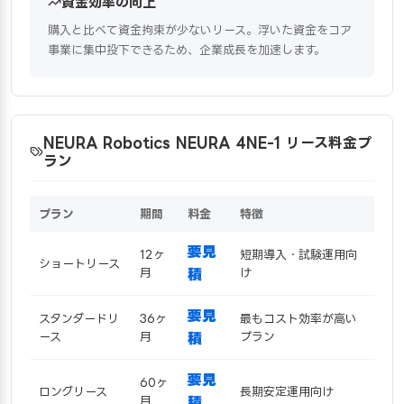
資金効率の向上
購入と比べて資金拘束が少ないリース。浮いた資金をコア
事業に集中投下できるため、企業成長を加速します。
NEURA Robotics NEURA 4NE-1 リース料金プ
ラン
プラン
期間
料金
特徴
要見
12ヶ
短期導入・試験運用向
ショートリース
月
積
け
要見
スタンダードリ
36ヶ
最もコスト効率が高い
ース
月
積
プラン
要見
60ヶ
ロングリース
長期安定運用向け
月
積