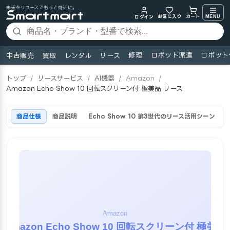
未来をリユースでもっと身近に。
お気に入り
MENU
カート
ログイン
修理
ロボット派遣
ロボット
中古販売
買取
レンタル
リース
トップ
/
リースサービス
/
AI機器
/
Amazon
/
Amazon Echo Show 10 回転スクリーン付 極美品 リース
商品仕様
商品説明
Echo Show 10 第3世代のリース活用シーン