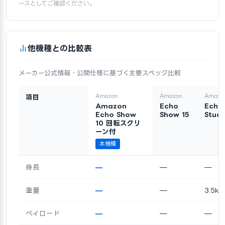
ースとしてご確認ください。
他機種との比較表
メーカー公式情報・公開仕様に基づく主要スペック比較
Amazon
Amazon
Amazo
項目
Amazon
Echo
Echo
Echo Show
Show 15
Studi
10 回転スクリ
ーン付
本機種
身長
—
—
—
重量
—
—
3.5kg
ペイロード
—
—
—