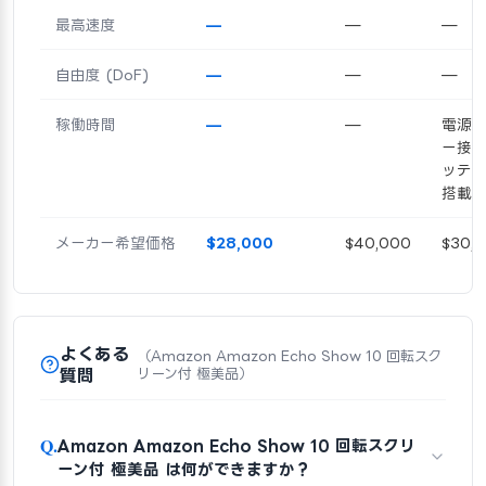
最高速度
—
—
—
自由度 (DoF)
—
—
—
稼働時間
—
—
電源ア
ー接
ッテ
搭載
メーカー希望価格
$28,000
$40,000
$30,
よくある
（Amazon Amazon Echo Show 10 回転スク
質問
リーン付 極美品）
Q.
Amazon Amazon Echo Show 10 回転スクリ
ーン付 極美品 は何ができますか？