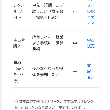
レンタ
単発・短期・まず
タル
ル（1
試したい（展示会
小
の総
日〜）
／撮影／PoC）
合ガ
イド
所有したい・新品
中古を
中古
より手頃に・予算
中
購入
販売
重視
買取
買
（売り
使わなくなった機
—
取・
たいと
体を売却したい
査定
き）
数年単位で使うならリース、まず試すならレンタ
ル、所有したいなら購入が目安です。いずれも