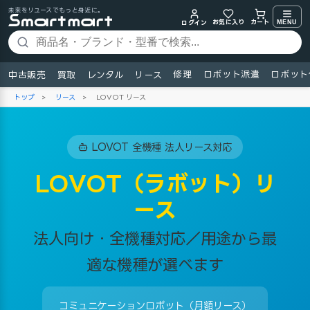
未来をリユースでもっと身近に。
お気に入り
MENU
カート
ログイン
修理
ロボット派遣
ロボット
中古販売
買取
レンタル
リース
トップ
>
リース
>
LOVOT リース
LOVOT 全機種 法人リース対応
LOVOT（ラボット）リ
ース
法人向け・全機種対応／用途から最
適な機種が選べます
コミュニケーションロボット（月額リース）