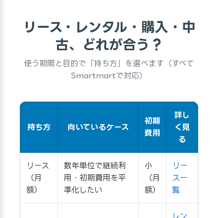
リース・レンタル・購入・中
古、どれが合う？
使う期間と目的で「持ち方」を選べます（すべて
Smartmartで対応）
詳し
初期
持ち方
向いているケース
く見
費用
る
リース
数年単位で継続利
小
リー
（月
用・初期費用を平
（月
ス一
額）
準化したい
額）
覧
レン