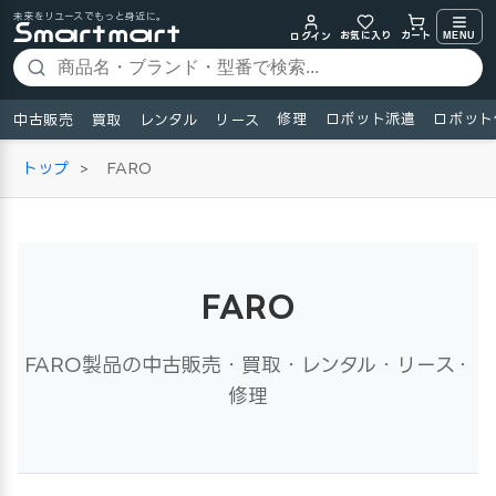
未来をリユースでもっと身近に。
お気に入り
MENU
カート
ログイン
修理
ロボット派遣
ロボット
中古販売
買取
レンタル
リース
トップ
>
FARO
FARO
FARO製品の中古販売・買取・レンタル・リース・
修理