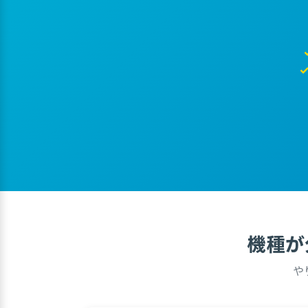
機種が
や