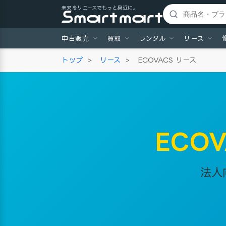
未来をリユースでもっと身近に。
中古販売
買取
レンタル
リース
トップ
>
リース
>
ECOVACS リース
ECO
法人