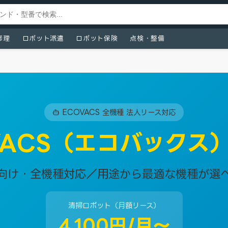
修理
ロボット派遣
ロボット保険
点検・整備
ECOVACS 全機種 法人リース対応
VACS（エコバックス
向け・全機種対応／用途から最適な機種が選
清掃ロボット（月額リース）
4,100円/月〜