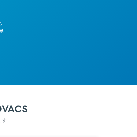
化
品
VACS
ます