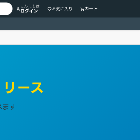
こんにちは
カート
お気に入り
ログイン
）リース
べます