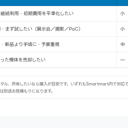
で継続利用・初期費用を平準化したい
小
・まず試したい（展示会／撮影／PoC）
小
い・新品より手頃に・予算重視
中
なった機体を売却したい
—
ル、所有したいなら購入が目安です。いずれもSmartmart内で対
は別途お見積もりになります。