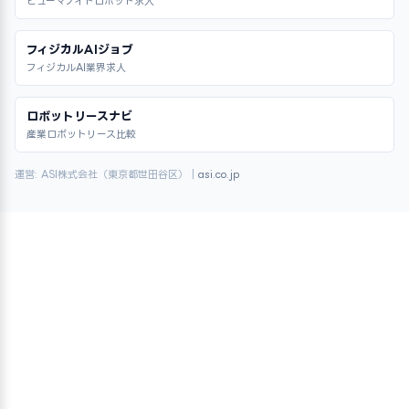
ヒューマノイドロボット求人
フィジカルAIジョブ
フィジカルAI業界求人
ロボットリースナビ
産業ロボットリース比較
運営: ASI株式会社（東京都世田谷区）｜
asi.co.jp