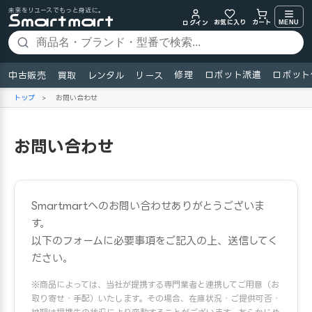
未来をリユースでもっと身近に。
お気に入り
MENU
カート
ログイン
修理
ロボット派遣
ロボット
中古販売
買取
レンタル
リース
トップ
>
お問い合わせ
お問い合わせ
Smartmartへのお問い合わせありがとうございま
す。
以下のフォームに必要事項をご記入の上、送信してく
ださい。
※商品によっては、当社が提携する専門業者と連携してご用意（お
取り寄せ・手配）いたします。その場合、在庫状況・ご提供可否・