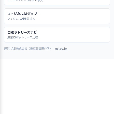
ヒューマノイドロボット求人
フィジカルAIジョブ
フィジカルAI業界求人
ロボットリースナビ
産業ロボットリース比較
運営: ASI株式会社（東京都世田谷区）｜
asi.co.jp