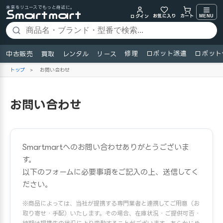
未来をリユースでもっと身近に。
お気に入り
MENU
カート
ログイン
修理
ロボット派遣
ロボット
中古販売
買取
レンタル
リース
トップ
>
お問い合わせ
お問い合わせ
Smartmartへのお問い合わせありがとうございま
す。
以下のフォームに必要事項をご記入の上、送信してく
ださい。
※商品によっては、当社が提携する専門業者と連携してご用意（お
取り寄せ・手配）いたします。その場合、在庫状況・ご提供可否・