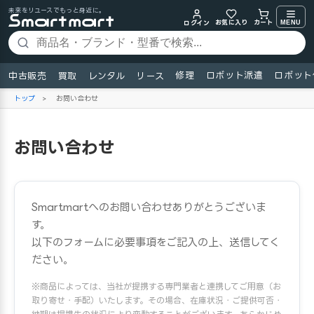
未来をリユースでもっと身近に。
お気に入り
MENU
カート
ログイン
修理
ロボット派遣
ロボット
中古販売
買取
レンタル
リース
トップ
>
お問い合わせ
お問い合わせ
Smartmartへのお問い合わせありがとうございま
す。
以下のフォームに必要事項をご記入の上、送信してく
ださい。
※商品によっては、当社が提携する専門業者と連携してご用意（お
取り寄せ・手配）いたします。その場合、在庫状況・ご提供可否・