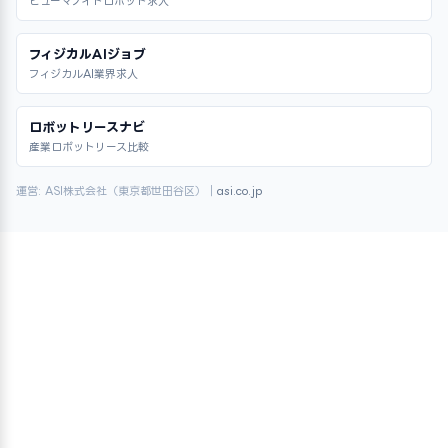
ヒューマノイドロボット求人
フィジカルAIジョブ
フィジカルAI業界求人
ロボットリースナビ
産業ロボットリース比較
運営: ASI株式会社（東京都世田谷区）｜
asi.co.jp