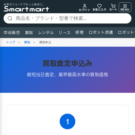
未来をリユースでもっと身近に。
お気に入り
MENU
カート
ログイン
修理
ロボット派遣
ロボット
中古販売
買取
レンタル
リース
トップ
>
買取
>
買取申込
買取査定申込み
最短当日査定、業界最高水準の買取価格
1