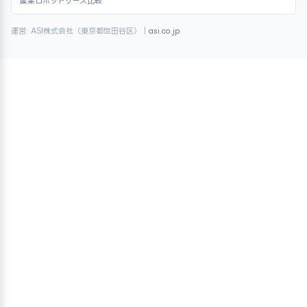
産業ロボットリース比較
運営: ASI株式会社（東京都世田谷区）｜
asi.co.jp